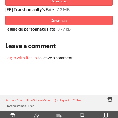
Download
[FR] Transhumanity's Fate
7.3 MB
Download
Feuille de personnage Fate
777 kB
Leave a comment
Log in with itch.io
to leave a comment.
itch.io
·
View all by Gabriel Ollier (N)
·
Report
·
Embed
Physical games
›
Free